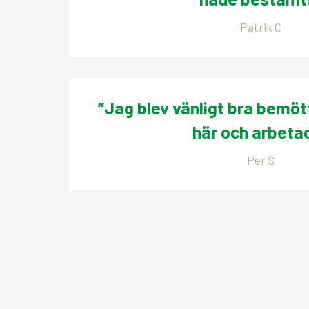
Patrik C
”Jag blev vänligt bra bemöt
här och arbeta
Per S