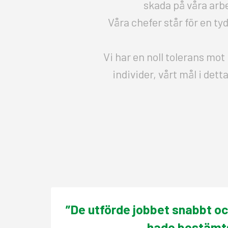
skada på våra arb
Våra chefer står för en ty
Vi har en noll tolerans mot
individer, vårt mål i dett
”De utförde jobbet snabbt oc
hade bestämt