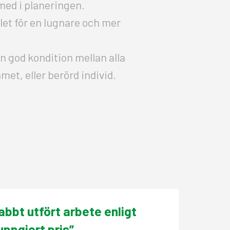
med i planeringen.
ålet för en lugnare och mer
en god kondition mellan alla
amet, eller berörd individ.
abbt utfört arbete enligt
uppgjort pris”