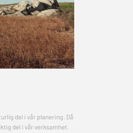
urlig del i vår planering. Då
iktig del i vår verksamhet.