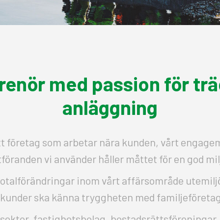
renör med passion för tr
anläggning
tt företag som arbetar nära kunden, vårt engagem
utföranden vi använder håller måttet för en god mil
a totalförändringar inom vårt affärsområde utemilj
 kunder ska känna tryggheten med familjeföretag
 sektor, fastighetsbolag, bostadsrättsföreningar