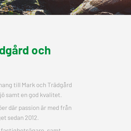
ädgård och
ang till Mark och Trädgård
jö samt en god kvalitet.
öer där passion är med från
et sedan 2012.
, fastighetsägare, samt