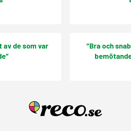
t av de som var
”Bra och snab
de”
bemötande 