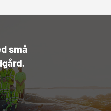
med små
dgård.