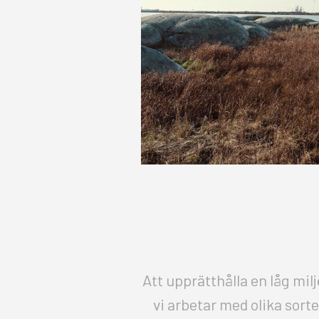
Att upprätthålla en låg milj
vi arbetar med olika sorte