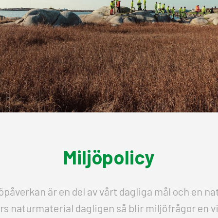
Miljöpolicy
öpåverkan är en del av vårt dagliga mål och en nat
rs naturmaterial dagligen så blir miljöfrågor en v